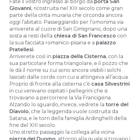
Fate il vostro ingresso al borgo da
porta San
Giovanni
, ricostruita nel XIII secolo come gran
parte della cinta muraria che circonda ancora
oggi l’abitato. Passeggiando per l’omonima via
arriverete al cuore di San Gimignano, dopo una
sosta ai resti della
chiesa di San Francesco
con
la sua facciata romanico-pisana e a
palazzo
Pratellesi
.
Arriverete così in
piazza della Cisterna
, con la
sua particolare forma triangolare, e il pozzo che
le dà il nome su cui sono ancora visibili i solchi
lasciati dalle corde con cui si attingeva all’acqua.
Proprio di fronte alla cisterna c’è
casa Silvestrini
in cui venivano ospitati i pellegrini che si
trovavano a percorrere la Via Francigena.
Alzando lo sguardo, invece, vedrete la
torre del
Diavolo
, che la leggenda vuole costruita da
Satana, e le torri della famiglia Ardinghelli della
fine del XIII secolo.
Uno stretto passaggio la collega alla vicina
piazza del Duomo
, attorno alla quale si trovano i