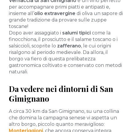
Vernaccia di San Gimignano
è un vino perfetto
per accompagnare primi piatti e antipasti e,
insieme all’
olio extravergine
di oliva un sapore di
grande tradizione da provare sulle zuppe
toscane!
Dopo aver assaggiato i
salumi tipici
come la
finocchiona, il prosciutto e il salame toscano o i
salsiccioli, scoprite lo
zafferano
, le cui origini
risalgono al periodo medievale. Da allora, il
borgo va fiero di questa prelibatezza
gastronomica coltivato e conservato con metodi
naturali.
Da vedere nei dintorni di San
Gimignano
A circa 30 km da San Gimignano, su una collina
che domina la campagna senese vi aspetta un
altro borgo, piccolo quanto meraviglioso:
Monteriggioni
, che ancora conserva integra