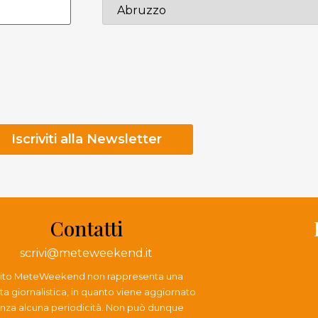
Contatti
scrivi@meteweekend.it
 sito MeteWeekend non rappresenta una
ta giornalistica, in quanto viene aggiornato
nza alcuna periodicità. Non può dunque