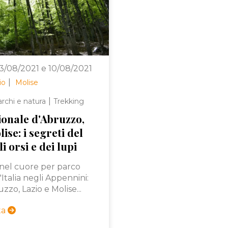
03/08/2021 e 10/08/2021
|
io
Molise
|
rchi e natura
Trekking
ionale d'Abruzzo,
ise: i segreti del
i orsi e dei lupi
nel cuore per parco
Italia negli Appennini:
zzo, Lazio e Molise...
rta