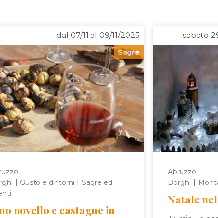
dal 07/11 al 09/11/2025
sabato 2
Sagre
ruzzo
Abruzzo
|
|
|
rghi
Gusto e dintorni
Sagre ed
Borghi
Mont
enti
Natale nel
no novello e castagne in