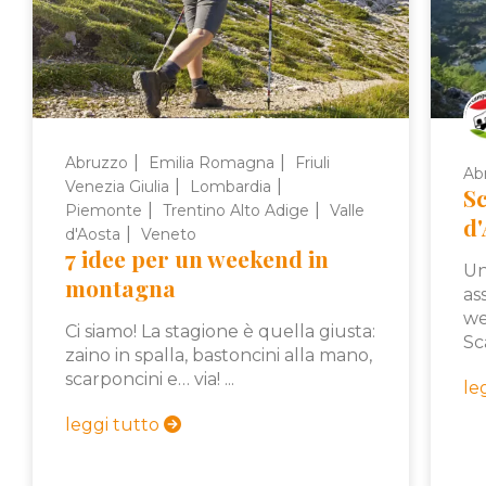
|
|
Abruzzo
Emilia Romagna
Friuli
Ab
|
|
Venezia Giulia
Lombardia
Sc
|
|
Piemonte
Trentino Alto Adige
Valle
d
|
d'Aosta
Veneto
7 idee per un weekend in
Un
montagna
as
we
Ci siamo! La stagione è quella giusta:
Sc
zaino in spalla, bastoncini alla mano,
scarponcini e… via! ...
le
leggi tutto