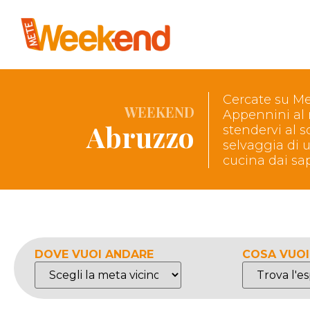
Cercate su Me
WEEKEND
Appennini al 
Abruzzo
stendervi al s
selvaggia di 
cucina dai sap
DOVE VUOI ANDARE
COSA VUOI