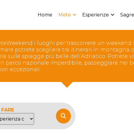
Home
Mete
Esperienze
Sagre
teWeekend i luoghi per trascorrere un weekend i
mare potrete scegliere tra itinerari in montagna o
ole sulle spiagge più belle dell’Adriatico. Potrete v
un parco nazionale imperdibile, passeggiare nei 
ori eccezionali.
 FARE
