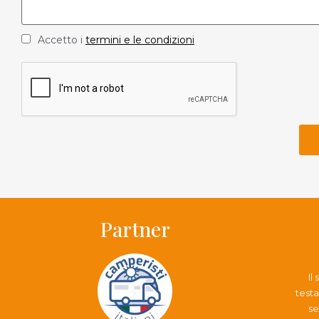
Accetto i
termini e le condizioni
Partner
Il
testa
se