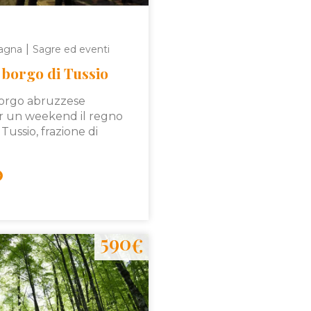
|
agna
Sagre ed eventi
 borgo di Tussio
borgo abruzzese
r un weekend il regno
 Tussio, frazione di
590
€