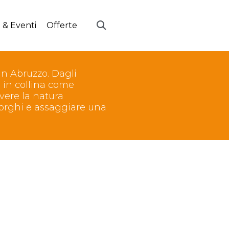
 & Eventi
Offerte
n Abruzzo. Dagli
 in collina come
ivere la natura
borghi e assaggiare una