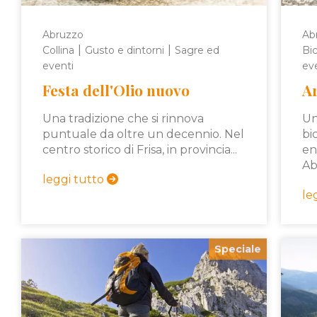
Abruzzo
Ab
|
|
Collina
Gusto e dintorni
Sagre ed
Bic
eventi
ev
Festa dell'Olio nuovo
Ar
Una tradizione che si rinnova
Un
puntuale da oltre un decennio. Nel
bi
centro storico di Frisa, in provincia...
en
Ab
leggi tutto
le
Speciale