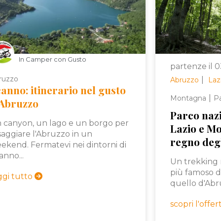
In Camper con Gusto
partenze il 
ruzzo
|
Abruzzo
Laz
anno: itinerario nel gusto
|
Montagna
Pa
'Abruzzo
Parco naz
 canyon, un lago e un borgo per
Lazio e Mol
saggiare l'Abruzzo in un
regno degl
ekend. Fermatevi nei dintorni di
anno...
Un trekking 
più famoso d'
ggi tutto
quello d'Abru
scopri l'offe