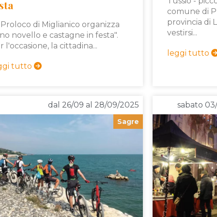
Tussio - picc
sta
comune di Pr
provincia di 
 Proloco di Miglianico organizza
vestirsi...
ino novello e castagne in festa".
 l'occasione, la cittadina...
leggi tutto
ggi tutto
dal 26/09 al 28/09/2025
sabato 03
Sagre