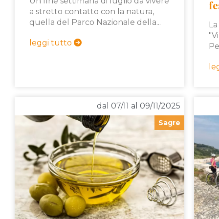
Un fine settimana di luglio da vivere
fe
a stretto contatto con la natura,
quella del Parco Nazionale della...
La
"V
leggi tutto
Per
le
dal 07/11 al 09/11/2025
Sagre