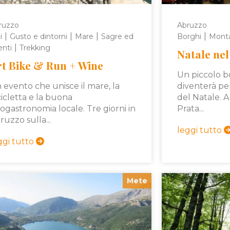
ruzzo
Abruzzo
|
|
|
|
i
Gusto e dintorni
Mare
Sagre ed
Borghi
Mont
|
enti
Trekking
Natale nel
t Bike & Run + Wine
Un piccolo 
 evento che unisce il mare, la
diventerà pe
cicletta e la buona
del Natale. A
ogastronomia locale. Tre giorni in
Prata...
ruzzo sulla...
leggi tutto
ggi tutto
Mete