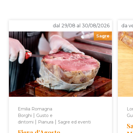
dal 29/08 al 30/08/2026
da v
Sagre
Emilia Romagna
Lo
|
Borghi
Gusto e
Gus
|
|
dintorni
Pianura
Sagre ed eventi
Sa
Fiera d'Agosto