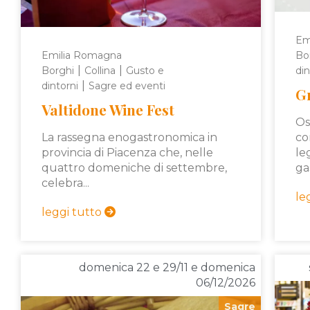
Em
Emilia Romagna
Bo
|
|
Borghi
Collina
Gusto e
din
|
dintorni
Sagre ed eventi
Gr
Valtidone Wine Fest
Osp
La rassegna enogastronomica in
co
provincia di Piacenza che, nelle
le
quattro domeniche di settembre,
ga
celebra...
le
leggi tutto
domenica 22 e 29/11 e domenica
06/12/2026
Sagre