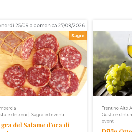
enerdì 25/09 a domenica 27/09/2026
Sagre
mbardia
Trentino Alto 
|
to e dintorni
Sagre ed eventi
Gusto e dintor
eventi
gra del Salame d’oca di
DiVin Ott