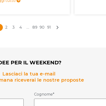
ggi tutto
2
3
4
…
89
90
91
DEE PER IL WEEKEND?
Lasciaci la tua e-mail
mana riceverai le nostre proposte
Cognome*