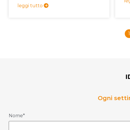
le
leggi tutto
1
I
Ogni setti
Nome*