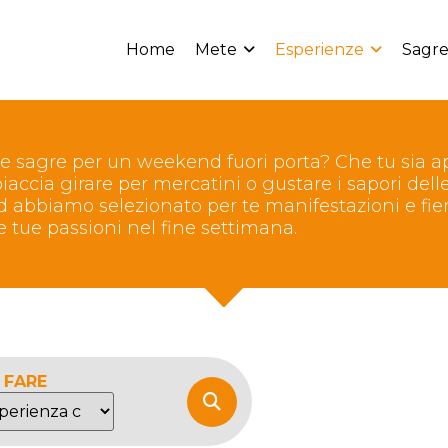
Home
Mete
Esperienze
Sagre
 e sagre per un weekend fuori porta? Che tu sia a
 piaccia girare per mercatini o gustare i sapori dell
bbiamo selezionato per te manifestazioni e fier
e tue passioni nel fine settimana.
 FARE
