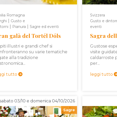
ilia Romagna
Svizzera
|
rghi
Gusto e
Gusto e dintor
|
|
torni
Pianura
Sagre ed eventi
eventi
an galà del Tortél Dóls
Sagra del
iti illustri e grandi chef si
Gustose esp
nfronteranno su varie tematiche
visite guidat
gate alla tradizione
caldarroste 
stronomica...
per...
ggi tutto
leggi tutto
sabato 03/10 e domenica 04/10/2026
Sagre