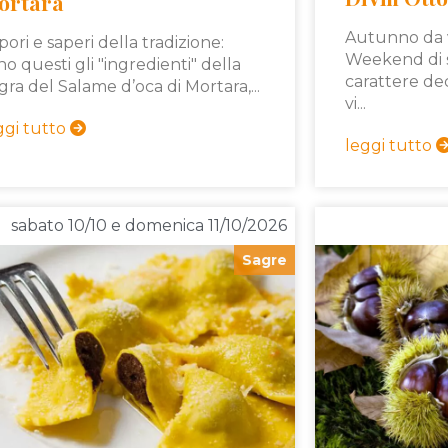
ortara
Autunno da v
pori e saperi della tradizione:
Weekend di sa
no questi gli "ingredienti" della
carattere d
gra del Salame d’oca di Mortara,...
vi...
ggi tutto
leggi tutto
sabato 10/10 e domenica 11/10/2026
Sagre