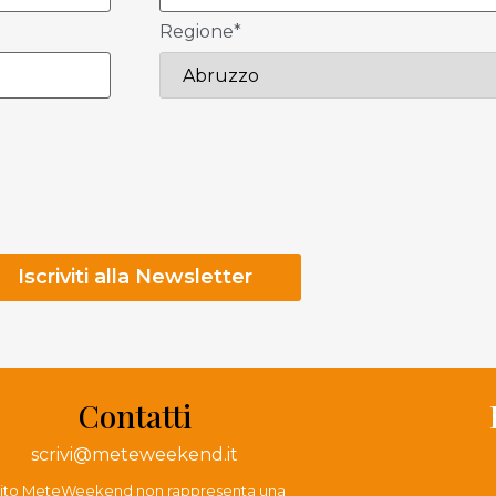
Regione*
Contatti
scrivi@meteweekend.it
 sito MeteWeekend non rappresenta una