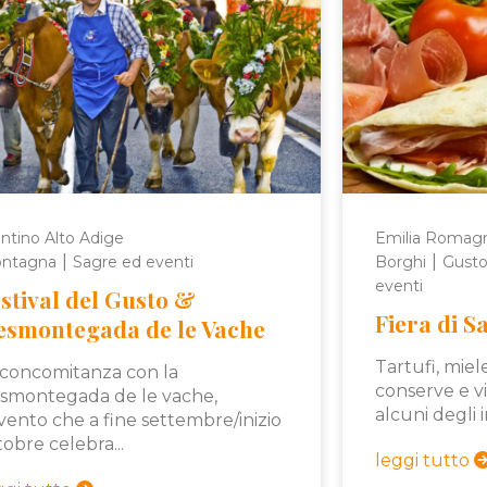
ntino Alto Adige
Emilia Romag
|
|
ntagna
Sagre ed eventi
Borghi
Gusto
eventi
stival del Gusto &
Fiera di S
esmontegada de le Vache
Tartufi, miel
 concomitanza con la
conserve e v
smontegada de le vache,
alcuni degli i
evento che a fine settembre/inizio
tobre celebra...
leggi tutto