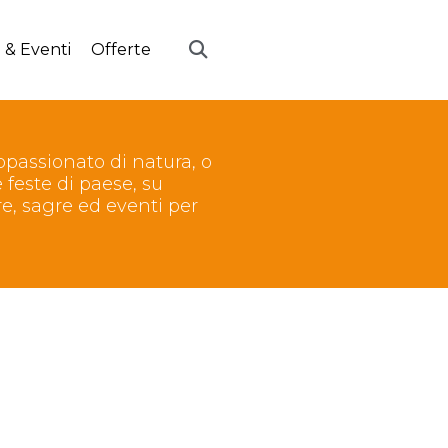
 & Eventi
Offerte
ppassionato di natura, o
e feste di paese, su
e, sagre ed eventi per