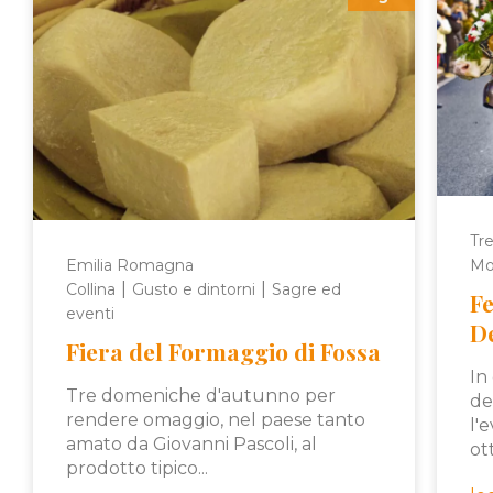
Tre
Emilia Romagna
Mo
|
|
Collina
Gusto e dintorni
Sagre ed
Fe
eventi
D
Fiera del Formaggio di Fossa
In
Tre domeniche d'autunno per
de
rendere omaggio, nel paese tanto
l'
amato da Giovanni Pascoli, al
ot
prodotto tipico...