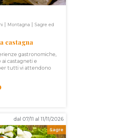
|
|
ni
Montagna
Sagre ed
la castagna
erienze gastronomiche,
e ai castagneti e
per tutti vi attendono
dal 07/11 al 11/11/2026
Sagre