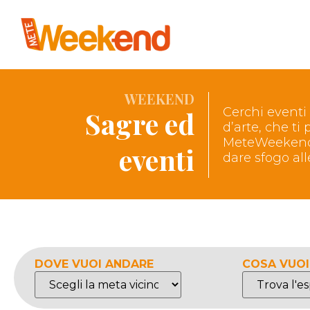
WEEKEND
Cerchi eventi
Sagre ed
d’arte, che ti
MeteWeekend a
eventi
dare sfogo all
DOVE VUOI ANDARE
COSA VUOI