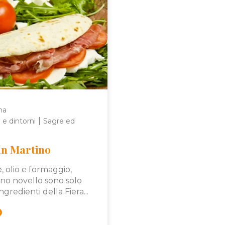
na
|
 e dintorni
Sagre ed
an Martino
e, olio e formaggio,
ino novello sono solo
ngredienti della Fiera...