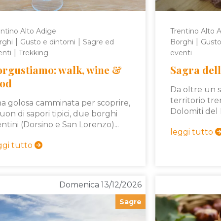
ntino Alto Adige
Trentino Alto 
|
|
|
rghi
Gusto e dintorni
Sagre ed
Borghi
Gusto
|
enti
Trekking
eventi
orgustiamo: walk, wine &
Sagra dell
ood
Da oltre un 
territorio tre
a golosa camminata per scoprire,
Dolomiti del 
suon di sapori tipici, due borghi
entini (Dorsino e San Lorenzo)...
leggi tutto
ggi tutto
Domenica 13/12/2026
Sagre