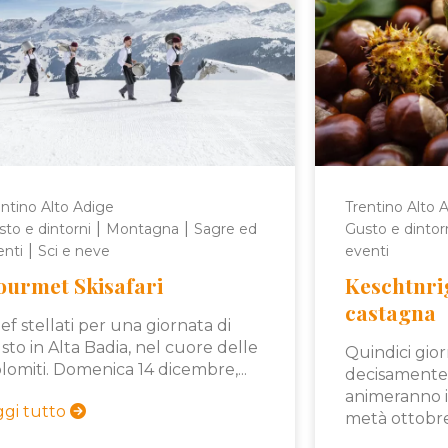
ntino Alto Adige
Trentino Alto 
|
|
to e dintorni
Montagna
Sagre ed
Gusto e dintor
|
enti
Sci e neve
eventi
ourmet Skisafari
Keschtnrig
castagna
ef stellati per una giornata di
sto in Alta Badia, nel cuore delle
Quindici gior
lomiti. Domenica 14 dicembre,...
decisamente
animeranno i
ggi tutto
metà ottobre a