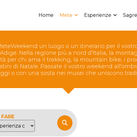
Home
Mete
Esperienze
Sagre
MeteWeekend un luogo o un itinerario per il vostr
 Adige. Nella regione più a nord d’Italia, la mont
ità per chi ama il trekking, la mountain bike, i prodo
catini di Natale. Passate il vostro weekend all’ombra
llaggi o con una sosta nei musei che uniscono trad
 FARE
