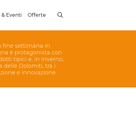
 & Eventi
Offerte
o fine settimana in
agna è protagonista con
tti tipici e, in inverno,
 delle Dolomiti, tra i
izione e innovazione.