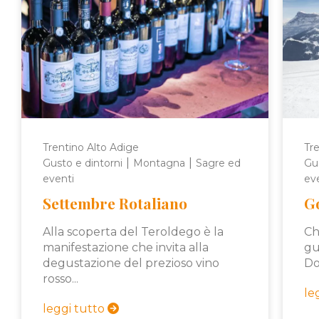
Trentino Alto Adige
Tre
|
|
Gusto e dintorni
Montagna
Sagre ed
Gus
eventi
ev
Settembre Rotaliano
G
Alla scoperta del Teroldego è la
Ch
manifestazione che invita alla
gu
degustazione del prezioso vino
Do
rosso...
le
leggi tutto