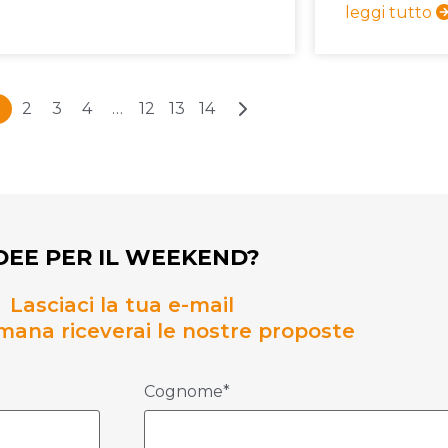
leggi tutto
2
3
4
…
12
13
14
DEE PER IL WEEKEND?
Lasciaci la tua e-mail
mana riceverai le nostre proposte
Cognome*