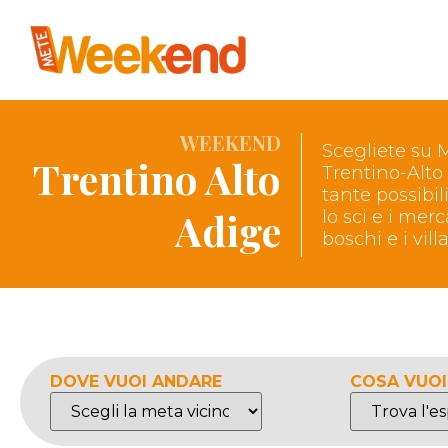
WEEKEND
Scegliete su 
Trentino Alto
Trentino-Alto
tante possibil
Adige
lo sci e i mer
boschi e i vi
DOVE VUOI ANDARE
COSA VUOI