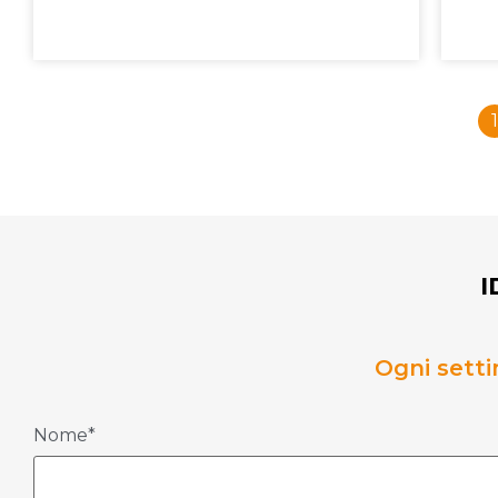
1
I
Ogni setti
Nome*