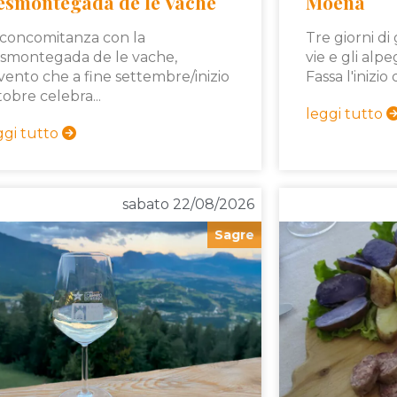
esmontegada de le Vache
Moena
 concomitanza con la
Tre giorni di
smontegada de le vache,
vie e gli alpe
evento che a fine settembre/inizio
Fassa l'inizio
tobre celebra...
leggi tutto
ggi tutto
sabato 22/08/2026
Sagre