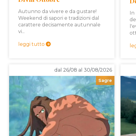
D
Autunno da vivere e da gustare!
In
Weekend di sapori e tradizioni dal
de
carattere decisamente autunnale
l'
vi...
ot
leggi tutto
le
dal 26/08 al 30/08/2026
Sagre