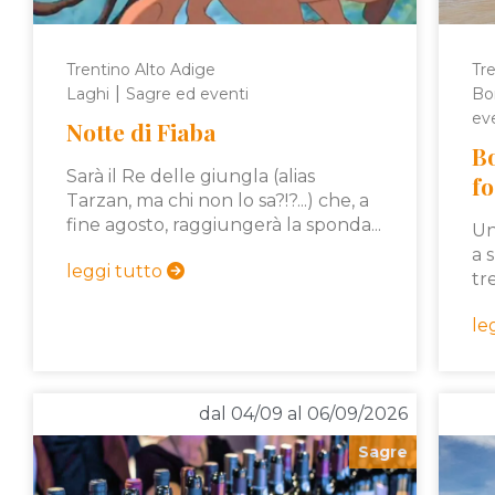
Trentino Alto Adige
Tre
|
Laghi
Sagre ed eventi
Bo
ev
Notte di Fiaba
B
Sarà il Re delle giungla (alias
f
Tarzan, ma chi non lo sa?!?...) che, a
fine agosto, raggiungerà la sponda...
Un
a 
leggi tutto
tr
le
dal 04/09 al 06/09/2026
Sagre