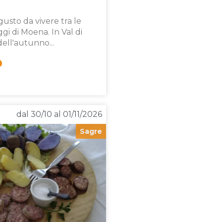
 gusto da vivere tra le
ggi di Moena. In Val di
 dell'autunno...
dal 30/10 al 01/11/2026
Sagre