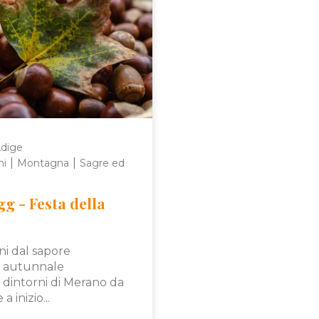
Adige
|
|
ni
Montagna
Sagre ed
g - Festa della
ni dal sapore
 autunnale
 dintorni di Merano da
 inizio...