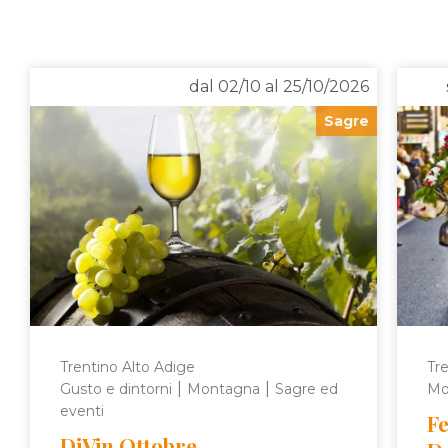
dal 02/10 al 25/10/2026
Sagre
Trentino Alto Adige
Tre
|
|
Gusto e dintorni
Montagna
Sagre ed
Mo
eventi
Fe
DiVin Ottobre