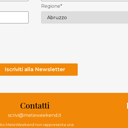
Regione*
Contatti
scrivi@meteweekend.it
 sito MeteWeekend non rappresenta una