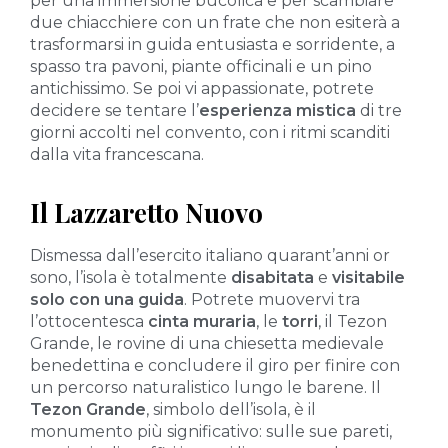
per una immersione bucolica e per scambiare
due chiacchiere con un frate che non esiterà a
trasformarsi in guida entusiasta e sorridente, a
spasso tra pavoni, piante officinali e un pino
antichissimo. Se poi vi appassionate, potrete
decidere se tentare l’
esperienza mistica
di tre
giorni accolti nel convento, con i ritmi scanditi
dalla vita francescana.
Il Lazzaretto Nuovo
Dismessa dall’esercito italiano quarant’anni or
sono, l’isola è totalmente
disabitata
e
visitabile
solo con una guida
. Potrete muovervi tra
l’ottocentesca
cinta
muraria
, le
torri
, il Tezon
Grande, le rovine di una chiesetta medievale
benedettina e concludere il giro per finire con
un percorso naturalistico lungo le barene. Il
Tezon Grande
, simbolo dell’isola, è il
monumento più significativo: sulle sue pareti,