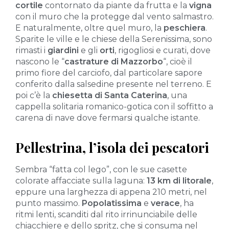
cortile
contornato da piante da frutta e la
vigna
con il muro che la protegge dal vento salmastro.
E naturalmente, oltre quel muro, la
peschiera
.
Sparite le ville e le chiese della Serenissima, sono
rimasti i
giardini
e gli
orti
, rigogliosi e curati, dove
nascono le “
castrature di Mazzorbo
“, cioè il
primo fiore del carciofo, dal particolare sapore
conferito dalla salsedine presente nel terreno. E
poi c’è la
chiesetta di Santa Caterina
, una
cappella solitaria romanico-gotica con il soffitto a
carena di nave dove fermarsi qualche istante.
Pellestrina, l’isola dei pescatori
Sembra “fatta col lego”, con le sue casette
colorate affacciate sulla laguna:
13 km di litorale
,
eppure una larghezza di appena 210 metri, nel
punto massimo.
Popolatissima
e
verace
, ha
ritmi lenti, scanditi dal rito irrinunciabile delle
chiacchiere e dello spritz, che si consuma nel