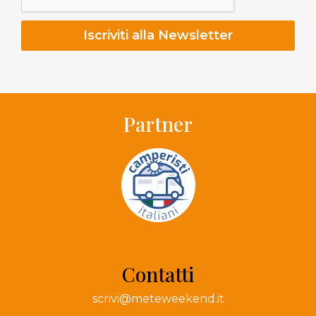
Partner
Contatti
scrivi@meteweekend.it