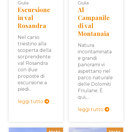
Giulia
Giulia
Escursione
Al
in val
Campanile
Rosandra
di val
Montanaia
Nel carso
triestino alla
Natura
scoperta della
incontaminata
sorprendente
e grandi
val Rosandra
panorami vi
con due
aspettano nel
proposte di
parco naturale
escursione a
delle Dolomiti
piedi...
Friulane. È
qui,...
leggi tutto
leggi tutto
Mete
Mete