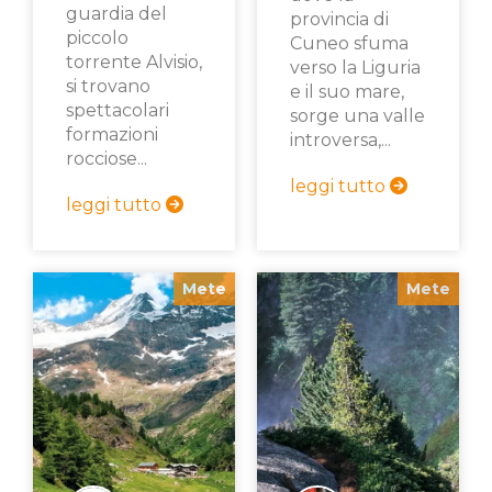
guardia del
provincia di
piccolo
Cuneo sfuma
torrente Alvisio,
verso la Liguria
si trovano
e il suo mare,
spettacolari
sorge una valle
formazioni
introversa,...
rocciose...
leggi tutto
leggi tutto
Mete
Mete