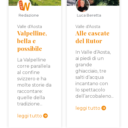
Redazione
Luca Beretta
Valle d'Aosta
Valle d'Aosta
Valpelline,
Alle cascate
bella e
del Rutor
possibile
In Valle d’Aosta,
ai piedi di un
La Valpelline
grande
corre parallela
ghiacciaio, tre
al confine
salti d’acqua
svizzero e ha
incantano con
molte storie da
lo spettacolo
raccontare:
dell’arcobaleno...
quelle della
tradizione...
leggi tutto
leggi tutto