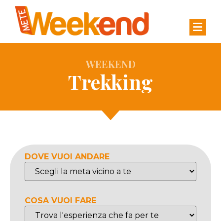
WEEKEND
Trekking
DOVE VUOI ANDARE
COSA VUOI FARE