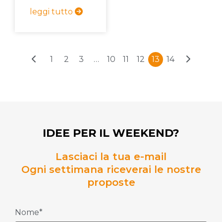
leggi tutto
1
2
3
…
10
11
12
13
14
IDEE PER IL WEEKEND?
Lasciaci la tua e-mail
Ogni settimana riceverai le nostre
proposte
Nome*