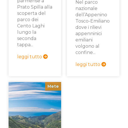
parmense a
Nel parco
Prato Spilla alla
nazionale
scoperta del
dell’Appenino
parco dei
Tosco-Emiliano
Cento Laghi
dove i rilievi
lungo la
appenninici
seconda
emiliani
tappa...
volgono al
confine...
leggi tutto
leggi tutto
Mete