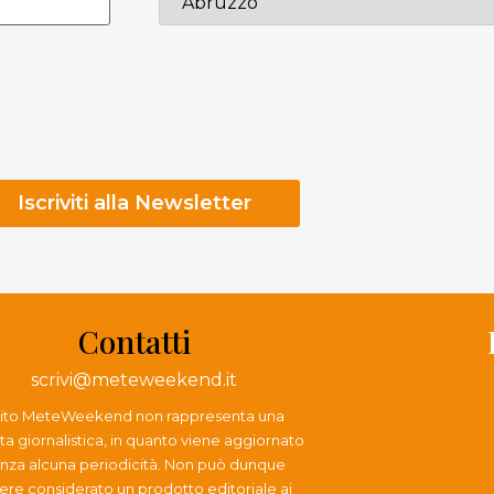
Contatti
scrivi@meteweekend.it
 sito MeteWeekend non rappresenta una
ta giornalistica, in quanto viene aggiornato
nza alcuna periodicità. Non può dunque
ere considerato un prodotto editoriale ai