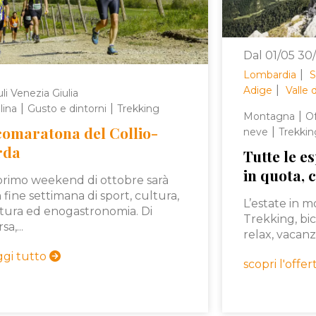
Dal 01/05 30
|
Lombardia
S
|
Adige
Valle 
uli Venezia Giulia
|
|
lina
Gusto e dintorni
Trekking
|
Montagna
Of
omaratona del Collio-
|
neve
Trekkin
rda
Tutte le e
in quota, 
 primo weekend di ottobre sarà
 fine settimana di sport, cultura,
L’estate in m
tura ed enogastronomia. Di
Trekking, bic
sa,...
relax, vacanz
ggi tutto
scopri l'offe