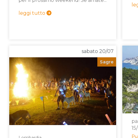
per il prossimo weekend! Se amate...
le
leggi tutto
sabato 20/07
Sagre
pa
15
Pu
Lombardia