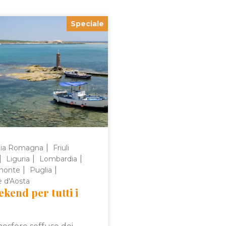
Speciale
|
lia Romagna
Friuli
|
|
|
Liguria
Lombardia
|
|
monte
Puglia
e d'Aosta
ekend per tutti i