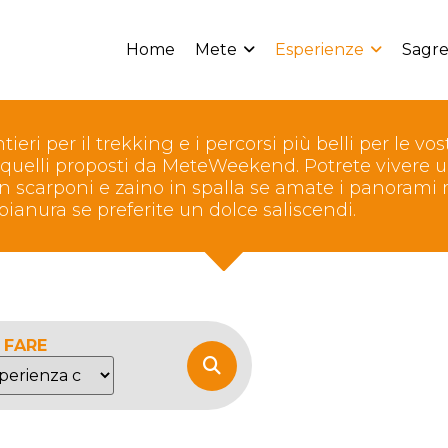
Home
Mete
Esperienze
Sagre
tieri per il trekking e i percorsi più belli per le v
 quelli proposti da MeteWeekend. Potrete vivere
scarponi e zaino in spalla se amate i panorami m
a pianura se preferite un dolce saliscendi.
 FARE
