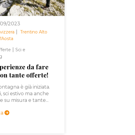
/09/2023
|
vizzera
Trentino Alto
d'Aosta
|
ferte
Sci e
g
sperienze da fare
con tante offerte!
ontagna è già iniziata.
i, sci estivo ma anche
e su misura e tante...
rta