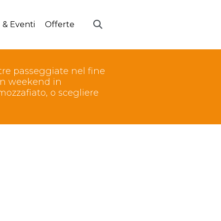
 & Eventi
Offerte
ostre passeggiate nel fine
 un weekend in
ozzafiato, o scegliere