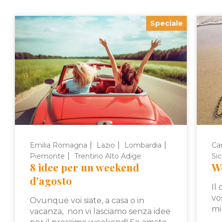
Speciale
|
|
|
Emilia Romagna
Lazio
Lombardia
Ca
|
Piemonte
Trentino Alto Adige
Sici
8 idee per un weekend
W
d'agosto
Il
vo
Ovunque voi siate, a casa o in
mi
vacanza, non vi lasciamo senza idee