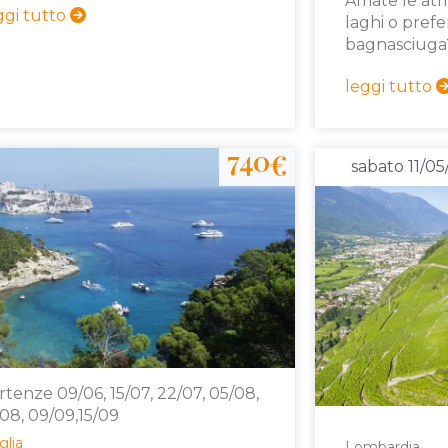
Amate le atm
ggi tutto
laghi o prefer
bagnasciuga? 
leggi tutto
740
€
sabato 11/0
rtenze 09/06, 15/07, 22/07, 05/08,
/08, 09/09,15/09
glia
Lombardia