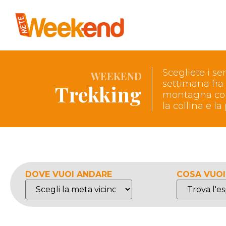
Scegliete i sen
WEEKEND
settimana fra
Trekking
montagna con 
la collina e l
DOVE VUOI ANDARE
COSA VUOI