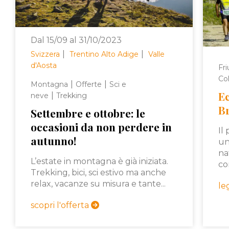
Dal 15/09 al 31/10/2023
|
|
Svizzera
Trentino Alto Adige
Valle
d'Aosta
Fri
Col
|
|
Montagna
Offerte
Sci e
Ec
|
neve
Trekking
B
Settembre e ottobre: le
occasioni da non perdere in
Il
autunno!
un
na
L’estate in montagna è già iniziata.
cor
Trekking, bici, sci estivo ma anche
relax, vacanze su misura e tante...
le
scopri l'offerta