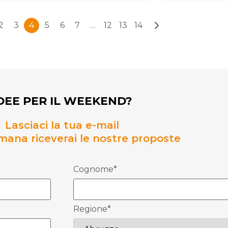
2
3
4
5
6
7
…
12
13
14
DEE PER IL WEEKEND?
Lasciaci la tua e-mail
mana riceverai le nostre proposte
Cognome*
Regione*