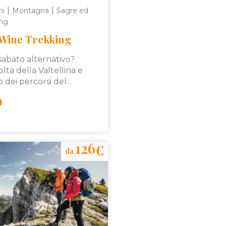
|
|
ni
Montagna
Sagre ed
ing
 Wine Trekking
sabato alternativo?
olta della Valtellina e
 dei percorsi del...
126
€
da