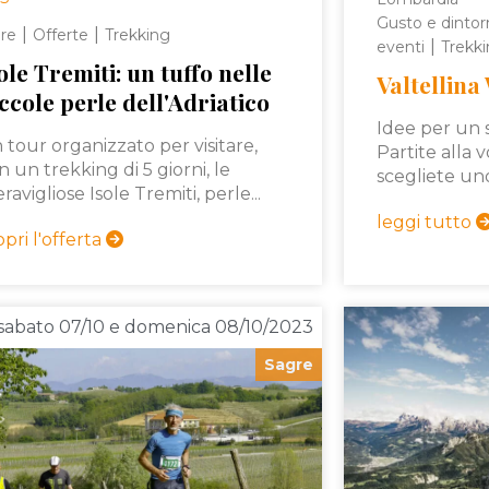
Gusto e dintor
|
|
re
Offerte
Trekking
|
eventi
Trekk
ole Tremiti: un tuffo nelle
Valtellina
ccole perle dell'Adriatico
Idee per un 
 tour organizzato per visitare,
Partite alla v
n un trekking di 5 giorni, le
scegliete uno
ravigliose Isole Tremiti, perle...
leggi tutto
opri l'offerta
sabato 07/10 e domenica 08/10/2023
Sagre