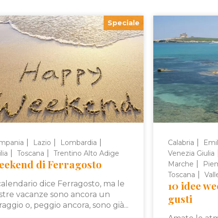
Speciale
|
|
|
|
mpania
Lazio
Lombardia
Calabria
Emi
|
|
lia
Toscana
Trentino Alto Adige
Venezia Giulia
eekend di Ferragosto
|
Marche
Pie
|
Toscana
Vall
10 idee we
 calendario dice Ferragosto, ma le
stre vacanze sono ancora un
gusti
raggio o, peggio ancora, sono già...