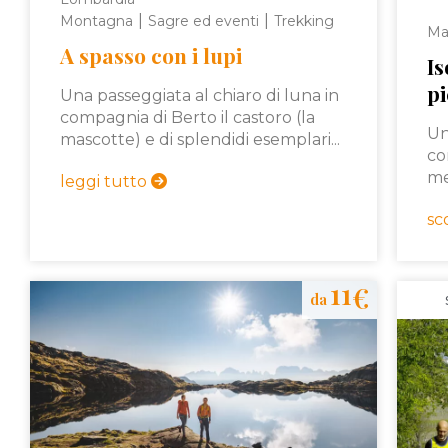
|
|
Montagna
Sagre ed eventi
Trekking
Ma
A spasso con i lupi
Is
pi
Una passeggiata al chiaro di luna in
compagnia di Berto il castoro (la
Un
mascotte) e di splendidi esemplari...
co
me
leggi tutto
sc
11
€
da