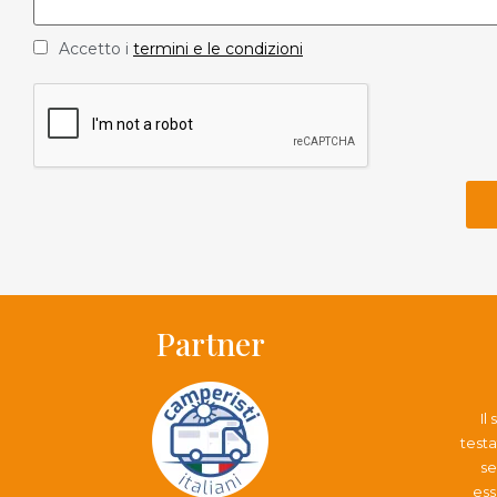
Accetto i
termini e le condizioni
Partner
Il
testa
se
ess