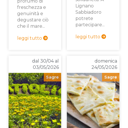
profumo di
Lignano
freschezza e
Sabbiadoro
genuinità e
potrete
degustare ciò
partecipare...
che il mare...
leggi tutto
leggi tutto
dal 30/04 al
domenica
03/05/2026
24/05/2026
Sagre
Sagre