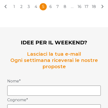
1
2
3
4
5
6
7
8
…
16
17
18
IDEE PER IL WEEKEND?
Lasciaci la tua e-mail
Ogni settimana riceverai le nostre
proposte
Nome*
Cognome*