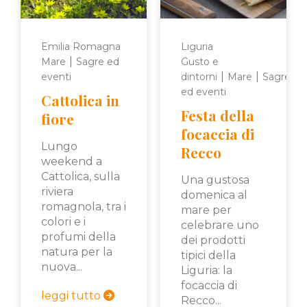
Emilia Romagna
Liguria
|
Mare
Sagre ed
Gusto e
|
|
eventi
dintorni
Mare
Sagre
ed eventi
Cattolica in
Festa della
fiore
focaccia di
Lungo
Recco
weekend a
Cattolica, sulla
Una gustosa
riviera
domenica al
romagnola, tra i
mare per
colori e i
celebrare uno
profumi della
dei prodotti
natura per la
tipici della
nuova...
Liguria: la
focaccia di
leggi tutto
Recco...