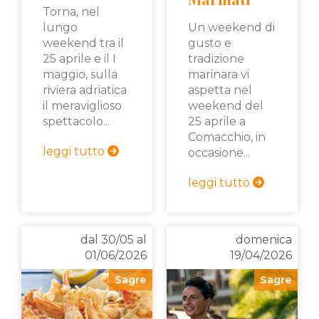
Torna, nel
lungo
Un weekend di
weekend tra il
gusto e
25 aprile e il I
tradizione
maggio, sulla
marinara vi
riviera adriatica
aspetta nel
il meraviglioso
weekend del
spettacolo...
25 aprile a
Comacchio, in
leggi tutto
occasione...
leggi tutto
dal 30/05 al
domenica
01/06/2026
19/04/2026
Sagre
Sagre