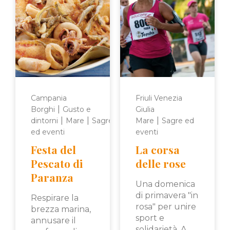
Campania
Friuli Venezia
|
Borghi
Gusto e
Giulia
|
|
|
dintorni
Mare
Sagre
Mare
Sagre ed
ed eventi
eventi
Festa del
La corsa
Pescato di
delle rose
Paranza
Una domenica
di primavera "in
Respirare la
rosa" per unire
brezza marina,
sport e
annusare il
solidarietà. A