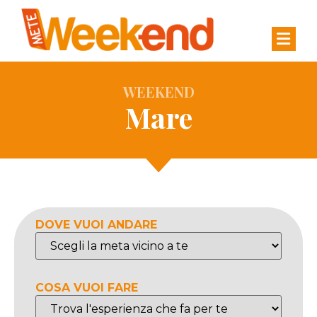
WEEKEND
Mare
DOVE VUOI ANDARE
COSA VUOI FARE