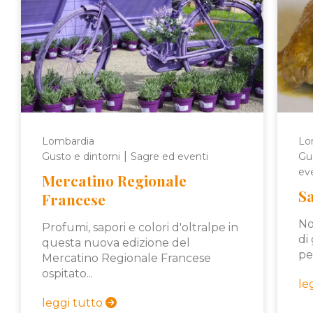
Lombardia
Lo
|
Gusto e dintorni
Sagre ed eventi
Gus
ev
Mercatino Regionale
Sa
Francese
No
Profumi, sapori e colori d'oltralpe in
di
questa nuova edizione del
pe
Mercatino Regionale Francese
ospitato...
le
leggi tutto