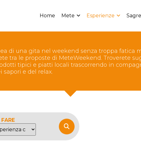
Home
Mete
Esperienze
Sagre
’idea di una gita nel weekend senza troppa fatica
iete tra le proposte di MeteWeekend. Troverete s
odotti tipici e piatti locali trascorrendo in comp
 sapori e del relax.
 FARE
