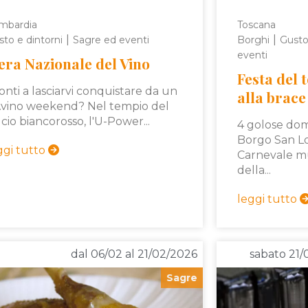
mbardia
Toscana
|
|
to e dintorni
Sagre ed eventi
Borghi
Gusto
eventi
era Nazionale del Vino
Festa del t
onti a lasciarvi conquistare da un
alla brace
...vino weekend? Nel tempio del
lcio biancorosso, l'U-Power...
4 golose do
Borgo San Lo
ggi tutto
Carnevale mu
della...
leggi tutto
dal 06/02 al 21/02/2026
sabato 21
Sagre