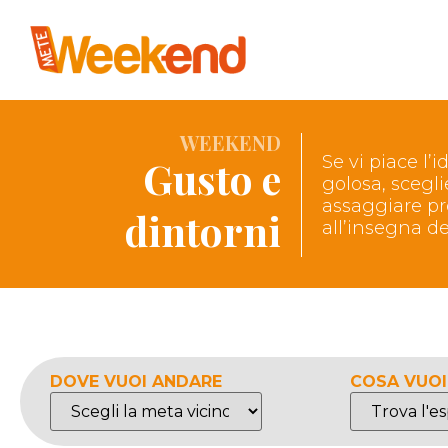
WEEKEND
Se vi piace l
Gusto e
golosa, scegl
assaggiare pr
dintorni
all’insegna dei
DOVE VUOI ANDARE
COSA VUOI