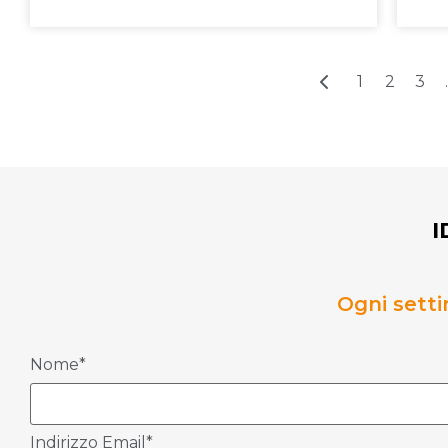
1
2
3
I
Ogni setti
Nome*
Indirizzo Email*