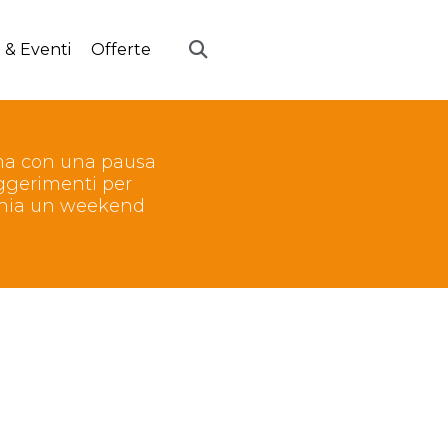
 & Eventi
Offerte
 ma con una pausa
uggerimenti per
agnia un weekend