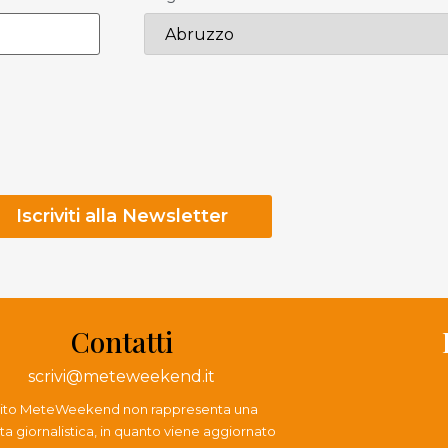
Contatti
scrivi@meteweekend.it
 sito MeteWeekend non rappresenta una
ta giornalistica, in quanto viene aggiornato