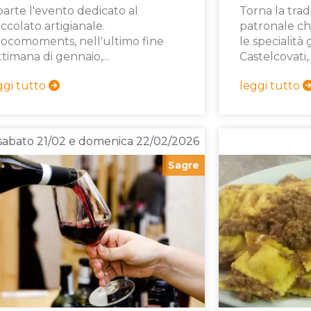
parte l'evento dedicato al
Torna la trad
occolato artigianale.
patronale che
ocomoments, nell'ultimo fine
le specialità
ttimana di gennaio,...
Castelcovati,..
ggi tutto
leggi tutto
sabato 21/02 e domenica 22/02/2026
Sagre