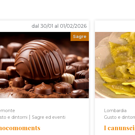
dal 30/01 al 01/02/2026
Sagre
emonte
Lombardia
|
to e dintorni
Sagre ed eventi
Gusto e dintor
hocomoments
I canunsei