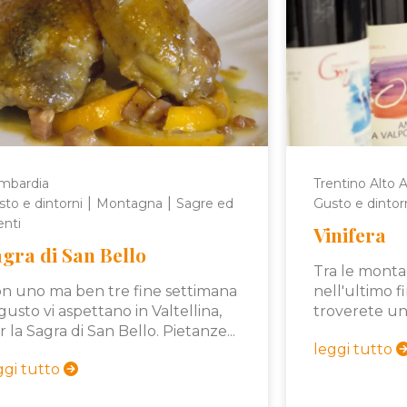
mbardia
Trentino Alto 
|
|
to e dintorni
Montagna
Sagre ed
Gusto e dintor
enti
Vinifera
gra di San Bello
Tra le monta
n uno ma ben tre fine settimana
nell'ultimo f
 gusto vi aspettano in Valtellina,
troverete uno
r la Sagra di San Bello. Pietanze...
leggi tutto
ggi tutto