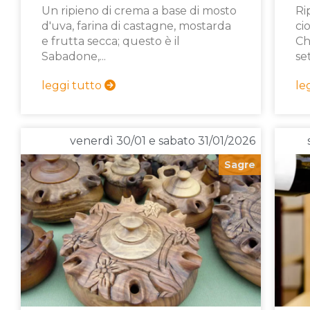
Un ripieno di crema a base di mosto
Ri
d'uva, farina di castagne, mostarda
ci
e frutta secca; questo è il
Ch
Sabadone,...
se
leggi tutto
le
venerdì 30/01 e sabato 31/01/2026
Sagre