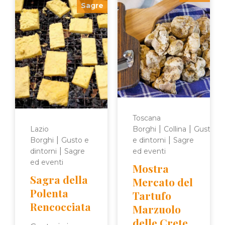
Sagre
Toscana
|
|
Lazio
Borghi
Collina
Gusto
|
|
Borghi
Gusto e
e dintorni
Sagre
|
dintorni
Sagre
ed eventi
ed eventi
Mostra
Sagra della
Mercato del
Polenta
Tartufo
Rencocciata
Marzuolo
delle Crete