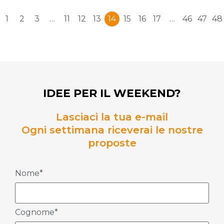
1
2
3
…
11
12
13
14
15
16
17
…
46
47
48
IDEE PER IL WEEKEND?
Lasciaci la tua e-mail
Ogni settimana riceverai le nostre
proposte
Nome*
Cognome*