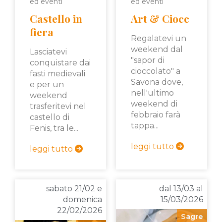
ed eventi
ed eventi
Castello in
Art & Ciocc
fiera
Regalatevi un
weekend dal
Lasciatevi
"sapor di
conquistare dai
cioccolato" a
fasti medievali
Savona dove,
e per un
nell'ultimo
weekend
weekend di
trasferitevi nel
febbraio farà
castello di
tappa...
Fenis, tra le...
leggi tutto
leggi tutto
sabato 21/02 e
dal 13/03 al
domenica
15/03/2026
22/02/2026
Sagre