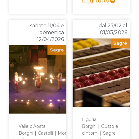
leggi tutto
sabato 11/04 e
dal 27/02 al
domenica
01/03/2026
12/04/2026
Sagre
Sagre
Liguria
|
Valle d'Aosta
Borghi
Gusto e
|
|
|
|
Borghi
Castelli
Montagna
dintorni
Sagre
Sagre