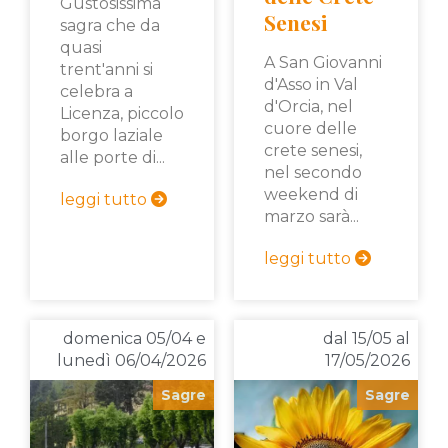
Gustosissima
Senesi
sagra che da
quasi
A San Giovanni
trent'anni si
d'Asso in Val
celebra a
d'Orcia, nel
Licenza, piccolo
cuore delle
borgo laziale
crete senesi,
alle porte di...
nel secondo
weekend di
leggi tutto
marzo sarà...
leggi tutto
domenica 05/04 e
dal 15/05 al
lunedì 06/04/2026
17/05/2026
Sagre
Sagre