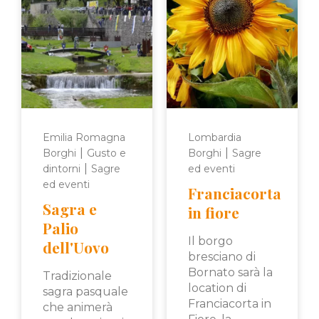
Emilia Romagna
Lombardia
|
|
Borghi
Gusto e
Borghi
Sagre
|
dintorni
Sagre
ed eventi
ed eventi
Franciacorta
Sagra e
in fiore
Palio
Il borgo
dell'Uovo
bresciano di
Bornato sarà la
Tradizionale
location di
sagra pasquale
Franciacorta in
che animerà