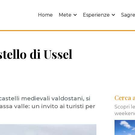
Home
Mete
Esperienze
Sagre
stello di Ussel
Cerca 
castelli medievali valdostani, si
sa valle: un invito ai turisti per
Scopri l
weekend 
L'ingresso al man