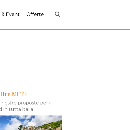
 & Eventi
Offerte
altre METE
e nostre proposte per il
in tutta Italia
iero in una veduta panoramica