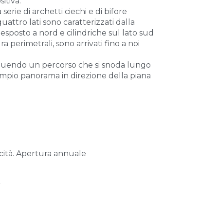
itiva.
erie di archetti ciechi e di bifore
uattro lati sono caratterizzati dalla
esposto a nord e cilindriche sul lato sud
a perimetrali, sono arrivati fino a noi
uendo un percorso che si snoda lungo
 ampio panorama in direzione della piana
ricità. Apertura annuale
l