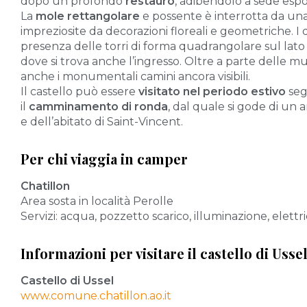
dopo un profondo
restauro
, adibendolo a sede espos
La
mole rettangolare
e possente è interrotta da una s
impreziosite da decorazioni floreali e geometriche. I q
presenza delle torri di forma quadrangolare sul lato 
dove si trova anche l’ingresso. Oltre a parte delle mur
anche i monumentali camini ancora visibili.
Il castello può essere
visitato nel periodo estivo
seg
il
camminamento di ronda
, dal quale si gode di un
e dell’abitato di Saint-Vincent.
Per chi viaggia in camper
Chatillon
Area sosta in località Perolle
Servizi: acqua, pozzetto scarico, illuminazione, elett
Informazioni per visitare il castello di Usse
Castello di Ussel
www.comune.chatillon.ao.it