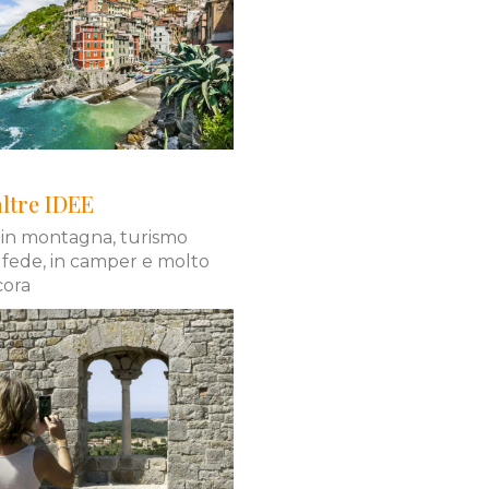
ltre IDEE
 in montagna, turismo
di fede, in camper e molto
cora