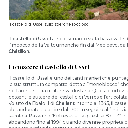
Il castello di Ussel sullo sperone roccioso
Il
castello di Ussel
alza lo sguardo sulla bassa valle 
l’imbocco della Valtournenche fin dal Medioevo, dall’
Châtillon
.
Conoscere il castello di Ussel
Il castello di Ussel è uno dei tanti manieri che punt
la sua struttura compatta, detta a “monoblocco” ch
nell’architettura militare valdostana. Questa fortezza 
possenti e austere del castello di Verrès e l’articolata
Voluto da Ebalo II di
Challant
intorno al 1343, il caste
abbandonato a partire dal ‘700 in seguito all’estinzio
secolo ai Passerin d’Entreves e da questi ai Bich. Con
abbandono fino al 1994 quando divenne proprietà dell